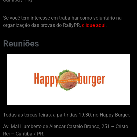
Se você tem interesse em trabalhar como voluntário na
organização das provas do RallyPR,
clique aqui
.
Reuniões
Todas as terças-feiras, a partir das 19:30, no Happy Burger.
Av. Mal Humberto de Alencar Castelo Branco, 251 – Cristo
Rei – Curitiba / PR.