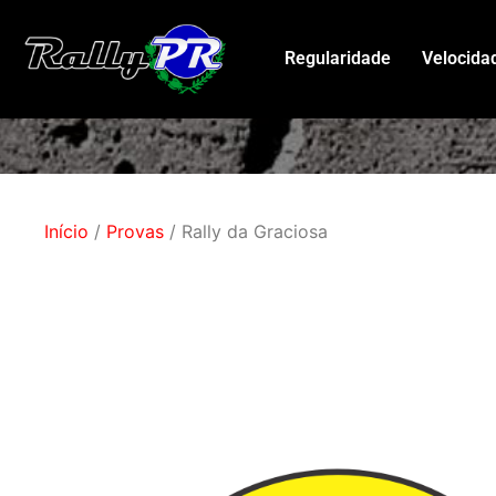
Regularidade
Velocida
Início
/
Provas
/ Rally da Graciosa