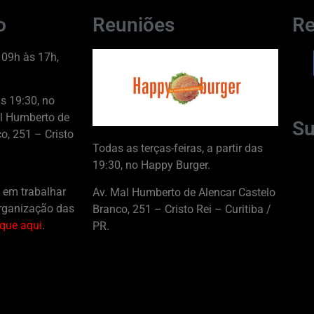
o
Reuniões
Re
 09h às 17h,
as 19:30, no
l Humberto de
Su
o, 251 – Cristo
Todas as terças-feiras, a partir das
19:30, no Happy Burger.
 em trabalhar
Av. Mal Humberto de Alencar Castelo
rganização das
Branco, 251 – Cristo Rei – Curitiba /
ique aqui
.
PR.