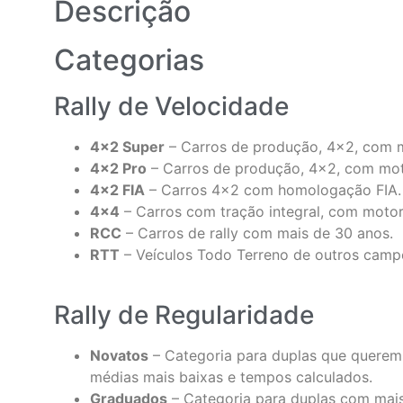
Descrição
Categorias
Rally de Velocidade
4×2 Super
– Carros de produção, 4×2, com m
4×2 Pro
– Carros de produção, 4×2, com moto
4×2 FIA
– Carros 4×2 com homologação FIA.
4×4
– Carros com tração integral, com motor
RCC
– Carros de rally com mais de 30 anos.
RTT
– Veículos Todo Terreno de outros campe
Rally de Regularidade
Novatos
– Categoria para duplas que querem 
médias mais baixas e tempos calculados.
Graduados
– Categoria para duplas com mais 